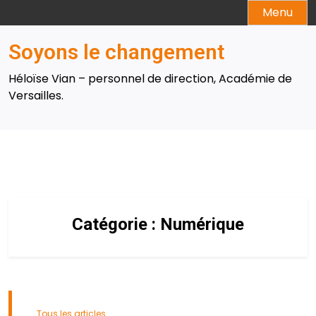
Skip
Menu
to
content
Soyons le changement
Héloïse Vian – personnel de direction, Académie de
Versailles.
Catégorie :
Numérique
Tous les articles