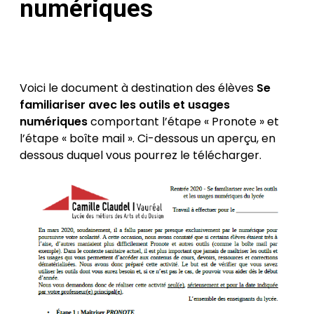
numériques
Posted
by
on
Héloïse
9 Sep
Vian
2020
12
Mar
Voici le document à destination des élèves
Se
2023
familiariser avec les outils et usages
numériques
comportant l’étape « Pronote » et
l’étape « boîte mail ». Ci-dessous un aperçu, en
dessous duquel vous pourrez le télécharger.