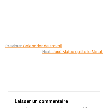
Navigation
Previous:
Calendrier de travail
de
Next:
José Mujica quitte le Sénat
l’article
Laisser un commentaire