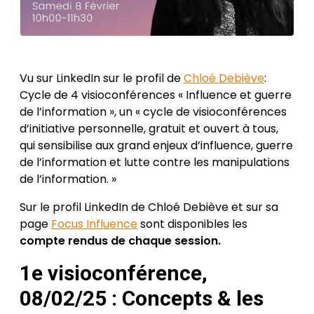
Posted
by
on
Héloïse
25 Mar
Vian
Vu sur LinkedIn sur le profil de
Chloé Debiève
:
2025
9
Nov
Cycle de 4 visioconférences « Influence et guerre
2025
de l’information », un « cycle de visioconférences
d’initiative personnelle, gratuit et ouvert à tous,
qui sensibilise aux grand enjeux d’influence, guerre
de l’information et lutte contre les manipulations
de l’information. »
Sur le profil LinkedIn de Chloé Debiève et sur sa
page
Focus Influence
sont disponibles les
compte rendus de chaque session.
1e visioconférence,
08/02/25 : Concepts & les