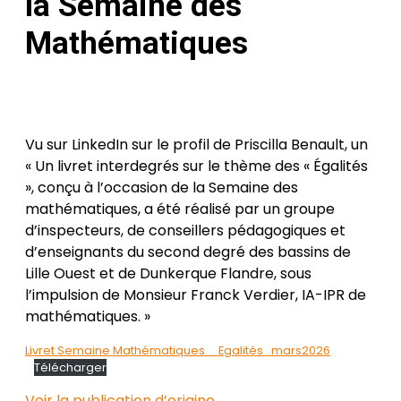
la Semaine des
Mathématiques
Posted
by
on
Héloïse
19 Fév
Vian
2026
5
Mar
Vu sur LinkedIn sur le profil de Priscilla Benault, un
2026
« Un livret interdegrés sur le thème des « Égalités
», conçu à l’occasion de la Semaine des
mathématiques, a été réalisé par un groupe
d’inspecteurs, de conseillers pédagogiques et
d’enseignants du second degré des bassins de
Lille Ouest et de Dunkerque Flandre, sous
l’impulsion de Monsieur Franck Verdier, IA-IPR de
mathématiques. »
Livret Semaine Mathématiques _ Egalités_mars2026
Télécharger
Voir la publication d’origine