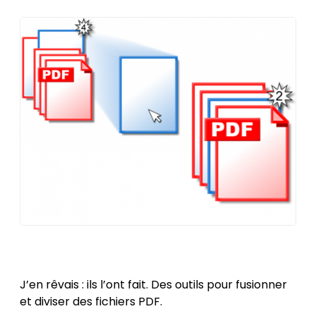
Posted
by
on
Héloïse
31 Déc
Vian
2012
12
Mar
J’en rêvais : ils l’ont fait. Des outils pour fusionner
2023
et diviser des fichiers PDF.