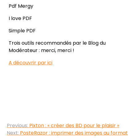
Pdf Mergy
I love PDF
Simple PDF
Trois outils recommandés par le Blog du
Modérateur : merci, merci !
A découvrir par ici
Navigation
Previous:
Pixton : « créer des BD pour le plaisir »
de
Next:
PosteRazor : imprimer des images au format