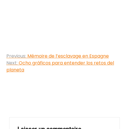
Navigation
Previous:
Mémoire de l’esclavage en Espagne
de
Next:
Ocho gráficos para entender los retos del
planeta
l’article
Laisser un commentaire