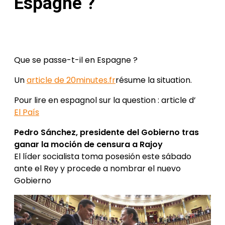
Espagne ?
Posted
by
on
Héloïse
1 Juin
Vian
2018
12
Mar
Que se passe-t-il en Espagne ?
2023
Un
article de 20minutes.fr
résume la situation.
Pour lire en espagnol sur la question : article d’
El País
Pedro Sánchez, presidente del Gobierno tras
ganar la moción de censura a Rajoy
El líder socialista toma posesión este sábado
ante el Rey y procede a nombrar el nuevo
Gobierno