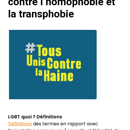
contre l’homophobie et
la transphobie
Posted
by
on
Héloïse
12 Sep
Vian
LGBT quoi ? Définitions
2022
24
Fév 2025
Définitions
des termes en rapport avec