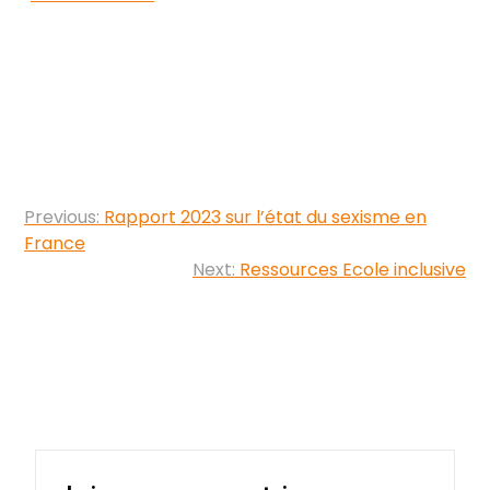
Navigation
Previous:
Rapport 2023 sur l’état du sexisme en
de
France
Next:
Ressources Ecole inclusive
l’article